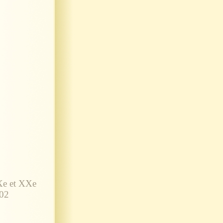
Xe et XXe
002