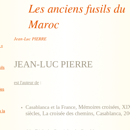
Les anciens fusils du
Maroc
Jean-Luc PIERRE
 «
JEAN-LUC PIERRE
ils
est l'auteur de
:
des
, Mémoires croisées, XI
Casablanca et la France
u la
siècles, La croisée des chemins, Casablanca, 2