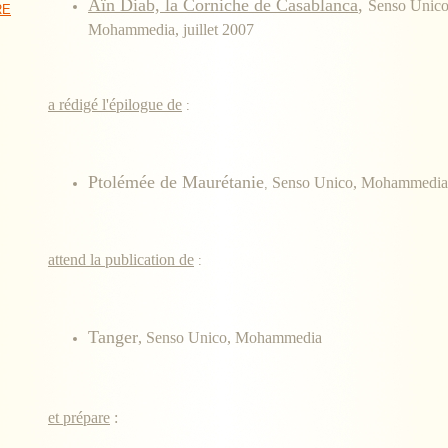
Aïn Diab, la Corniche de Casablanca
,
Senso Unico
RE
Mohammedia, juillet 2007
a rédigé l'épilogue de
:
Ptolémée de Maurétanie
Senso Unico, Mohammedia
,
attend la publication de
:
Tanger
, Senso Unico, Mohammedia
et prépare
: